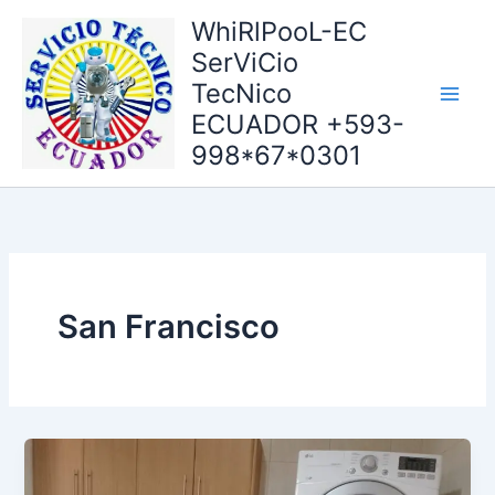
Ir
WhiRlPooL-EC
al
SerViCio
contenido
TecNico
ECUADOR +593-
998*67*0301
San Francisco