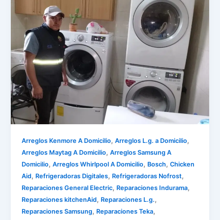
,
,
Arreglos Kenmore A Domicilio
Arreglos L.g. a Domicilio
,
Arreglos Maytag A Domicilio
Arreglos Samsung A
,
,
,
Domicilio
Arreglos Whirlpool A Domicilio
Bosch
Chicken
,
,
,
Aid
Refrigeradoras Digitales
Refrigeradoras Nofrost
,
,
Reparaciones General Electric
Reparaciones Indurama
,
,
Reparaciones kitchenAid
Reparaciones L.g.
,
,
Reparaciones Samsung
Reparaciones Teka