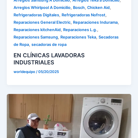
,
,
Arreglos Samsung A Domicilio
Arreglos Teka a Domicilio
,
,
,
Arreglos Whirlpool A Domicilio
Bosch
Chicken Aid
,
,
Refrigeradoras Digitales
Refrigeradoras Nofrost
,
,
Reparaciones General Electric
Reparaciones Indurama
,
,
Reparaciones kitchenAid
Reparaciones L.g.
,
,
Reparaciones Samsung
Reparaciones Teka
Secadoras
,
de Ropa
secadoras de ropa
EN CLÍNICAS LAVADORAS
INDUSTRIALES
worldequipo
/
05/20/2025