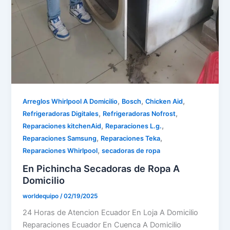
,
,
,
Arreglos Whirlpool A Domicilio
Bosch
Chicken Aid
,
,
Refrigeradoras Digitales
Refrigeradoras Nofrost
,
,
Reparaciones kitchenAid
Reparaciones L.g.
,
,
Reparaciones Samsung
Reparaciones Teka
,
Reparaciones Whirlpool
secadoras de ropa
En Pichincha Secadoras de Ropa A
Domicilio
worldequipo
/
02/19/2025
24 Horas de Atencion Ecuador En Loja A Domicilio
Reparaciones Ecuador En Cuenca A Domicilio