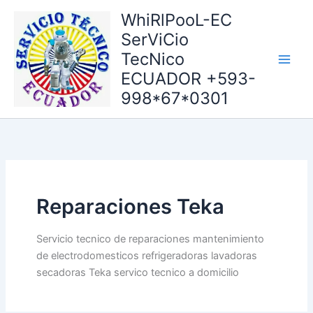
Ir
WhiRlPooL-EC
al
SerViCio
contenido
TecNico
ECUADOR +593-
998*67*0301
Reparaciones Teka
Servicio tecnico de reparaciones mantenimiento
de electrodomesticos refrigeradoras lavadoras
secadoras Teka servico tecnico a domicilio