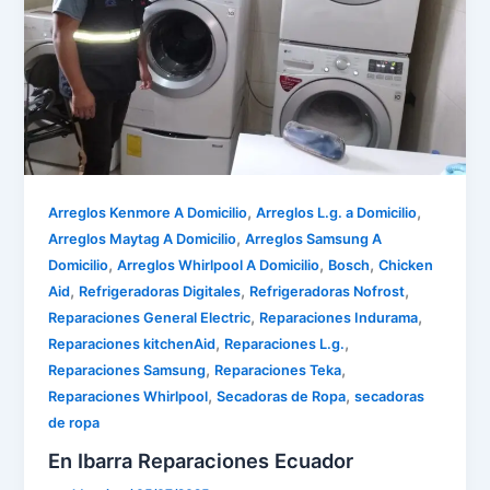
,
,
Arreglos Kenmore A Domicilio
Arreglos L.g. a Domicilio
,
Arreglos Maytag A Domicilio
Arreglos Samsung A
,
,
,
Domicilio
Arreglos Whirlpool A Domicilio
Bosch
Chicken
,
,
,
Aid
Refrigeradoras Digitales
Refrigeradoras Nofrost
,
,
Reparaciones General Electric
Reparaciones Indurama
,
,
Reparaciones kitchenAid
Reparaciones L.g.
,
,
Reparaciones Samsung
Reparaciones Teka
,
,
Reparaciones Whirlpool
Secadoras de Ropa
secadoras
de ropa
En Ibarra Reparaciones Ecuador