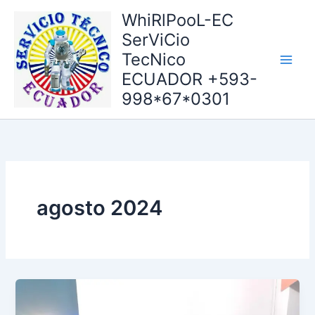
Ir
WhiRlPooL-EC
al
SerViCio
contenido
TecNico
ECUADOR +593-
998*67*0301
agosto 2024