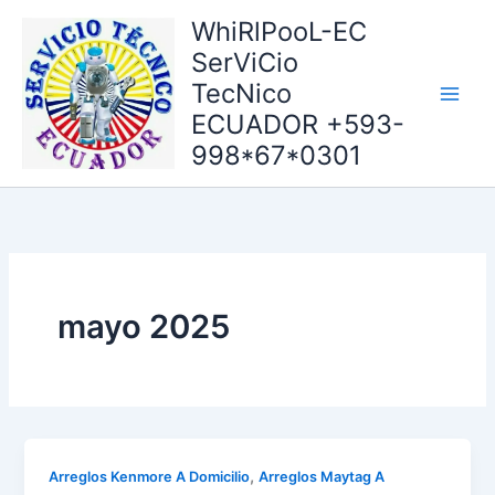
Ir
WhiRlPooL-EC
al
SerViCio
contenido
TecNico
ECUADOR +593-
998*67*0301
mayo 2025
,
Arreglos Kenmore A Domicilio
Arreglos Maytag A