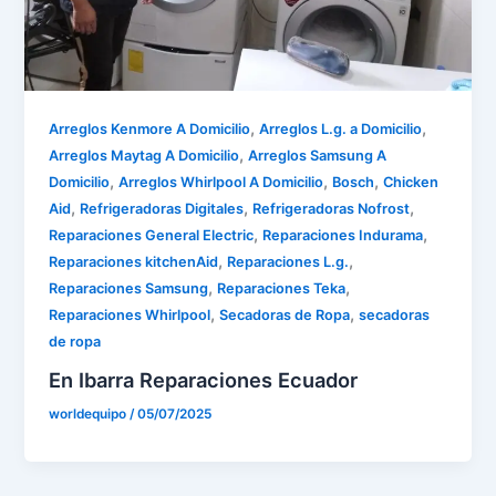
,
,
Arreglos Kenmore A Domicilio
Arreglos L.g. a Domicilio
,
Arreglos Maytag A Domicilio
Arreglos Samsung A
,
,
,
Domicilio
Arreglos Whirlpool A Domicilio
Bosch
Chicken
,
,
,
Aid
Refrigeradoras Digitales
Refrigeradoras Nofrost
,
,
Reparaciones General Electric
Reparaciones Indurama
,
,
Reparaciones kitchenAid
Reparaciones L.g.
,
,
Reparaciones Samsung
Reparaciones Teka
,
,
Reparaciones Whirlpool
Secadoras de Ropa
secadoras
de ropa
En Ibarra Reparaciones Ecuador
worldequipo
/
05/07/2025