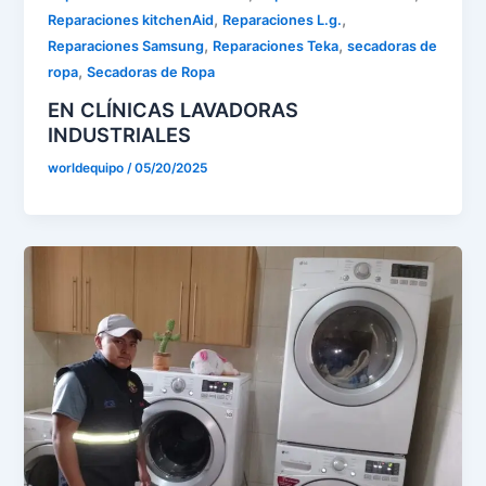
,
,
Reparaciones kitchenAid
Reparaciones L.g.
,
,
Reparaciones Samsung
Reparaciones Teka
secadoras de
,
ropa
Secadoras de Ropa
EN CLÍNICAS LAVADORAS
INDUSTRIALES
worldequipo
/
05/20/2025