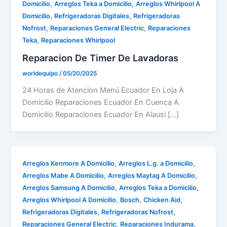
,
,
Domicilio
Arreglos Teka a Domicilio
Arreglos Whirlpool A
,
,
Domicilio
Refrigeradoras Digitales
Refrigeradoras
,
,
Nofrost
Reparaciones General Electric
Reparaciones
,
Teka
Reparaciones Whirlpool
Reparacion De Timer De Lavadoras
worldequipo
/
05/20/2025
24 Horas de Atencion Menú Ecuador En Loja A
Domicilio Reparaciones Ecuador En Cuenca A
Domicilio Reparaciones Ecuador En Alausi […]
,
,
Arreglos Kenmore A Domicilio
Arreglos L.g. a Domicilio
,
,
Arreglos Mabe A Domicilio
Arreglos Maytag A Domicilio
,
,
Arreglos Samsung A Domicilio
Arreglos Teka a Domicilio
,
,
,
Arreglos Whirlpool A Domicilio
Bosch
Chicken Aid
,
,
Refrigeradoras Digitales
Refrigeradoras Nofrost
,
,
Reparaciones General Electric
Reparaciones Indurama