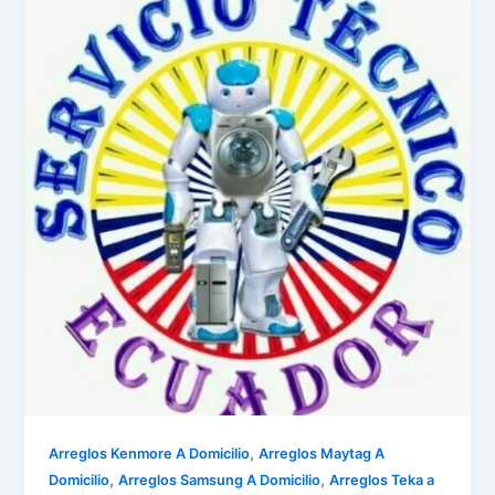
,
Arreglos Kenmore A Domicilio
Arreglos Maytag A
,
,
Domicilio
Arreglos Samsung A Domicilio
Arreglos Teka a