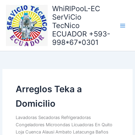
Ir
WhiRlPooL-EC
al
SerViCio
contenido
TecNico
ECUADOR +593-
998*67*0301
Arreglos Teka a
Domicilio
Lavadoras Secadoras Refrigeradoras
Congeladores Microondas Licuadoras En Quito
Loja Cuenca Alausi Ambato Latacunga Baños