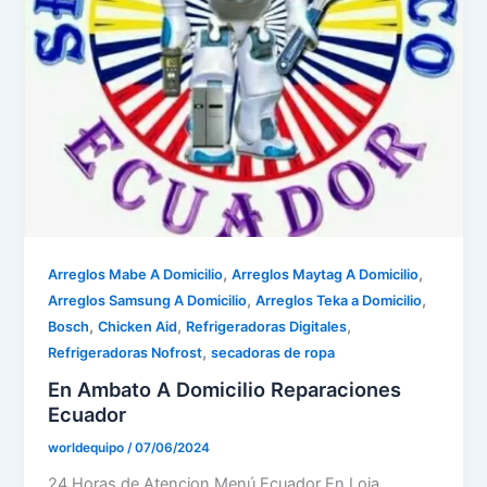
,
,
Arreglos Mabe A Domicilio
Arreglos Maytag A Domicilio
,
,
Arreglos Samsung A Domicilio
Arreglos Teka a Domicilio
,
,
,
Bosch
Chicken Aid
Refrigeradoras Digitales
,
Refrigeradoras Nofrost
secadoras de ropa
En Ambato A Domicilio Reparaciones
Ecuador
worldequipo
/
07/06/2024
24 Horas de Atencion Menú Ecuador En Loja