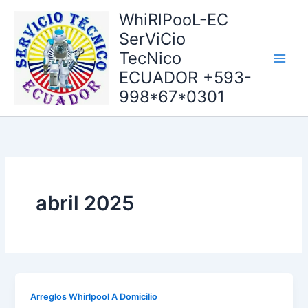
Ir
WhiRlPooL-EC
al
SerViCio
contenido
TecNico
ECUADOR +593-
998*67*0301
abril 2025
Arreglos Whirlpool A Domicilio