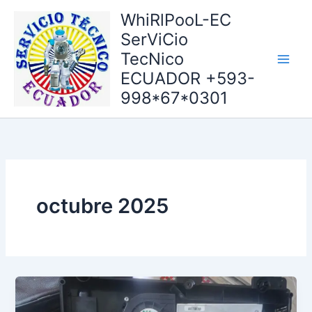
Ir
WhiRlPooL-EC
al
SerViCio
contenido
TecNico
ECUADOR +593-
998*67*0301
octubre 2025