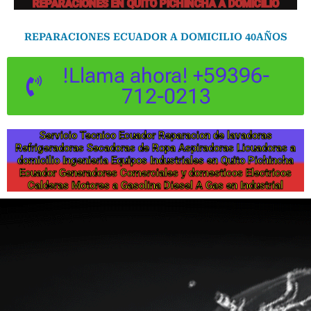
REPARACIONES EN QUITO PICHINCHA A DOMICILIO
REPARACIONES ECUADOR A DOMICILIO 40AÑOS
!Llama ahora! +59396-
712-0213
Servicio Tecnico Ecuador Reparacion de lavadoras
Refrigeradoras Secadoras de Ropa Aspiradoras Licuadoras a
domicilio Ingenieria Equipos Industriales en Quito Pichincha
Ecuador Generadores Comerciales y domesticos Electricos
Calderas Motores a Gasolina Diesel A Gas en Industrial