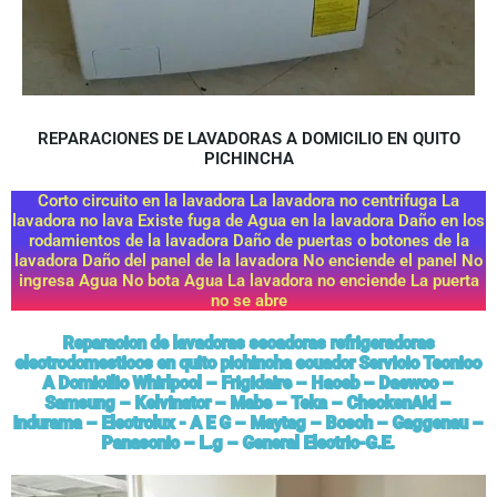
REPARACIONES DE LAVADORAS A DOMICILIO EN QUITO
PICHINCHA
Corto circuito en la lavadora La lavadora no centrifuga La
lavadora no lava Existe fuga de Agua en la lavadora Daño en los
rodamientos de la lavadora Daño de puertas o botones de la
lavadora Daño del panel de la lavadora No enciende el panel No
ingresa Agua No bota Agua La lavadora no enciende La puerta
no se abre
Reparacion de lavadoras secadoras refrigeradoras
electrodomesticos en quito pichincha ecuador Servicio Tecnico
A Domicilio Whirlpool – Frigidaire – Haceb – Daewoo –
Samsung – Kelvinator – Mabe – Teka – CheckenAid –
Indurama – Electrolux - A E G – Maytag – Bosch – Gaggenau –
Panasonic – L.g – General Electric-G.E.