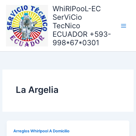
Ir
WhiRlPooL-EC
al
SerViCio
contenido
TecNico
ECUADOR +593-
998*67*0301
La Argelia
Arreglos Whirlpool A Domicilio