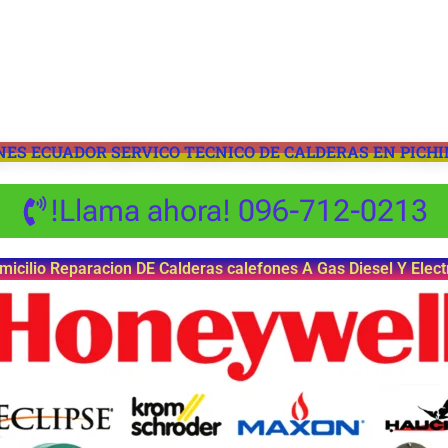
ES ECUADOR SERVICO TECNICO DE CALDERAS EN PICH
!Llama ahora! 096-712-0213
omicilio Reparacion DE Calderas calefones A Gas Diesel Y Elect