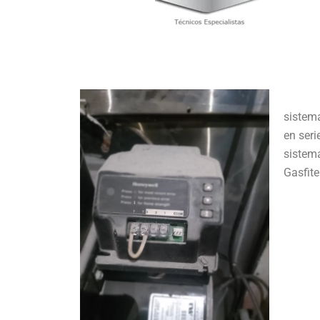
sistem
en seri
sistema
Gasfite