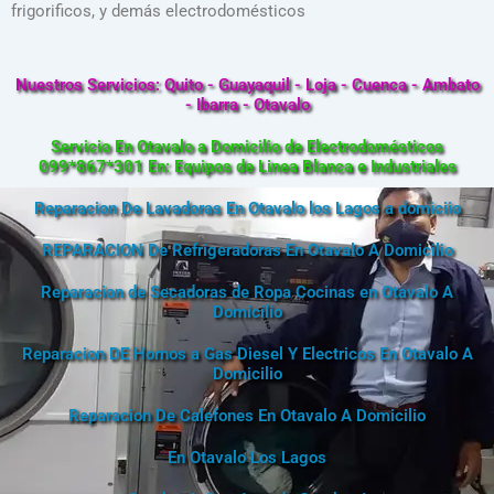
frigorificos, y demás electrodomésticos
Nuestros Servicios: Quito - Guayaquil - Loja - Cuenca - Ambato
- Ibarra - Otavalo
Servicio En Otavalo a Domicilio de Electrodomésticos
099*867*301 En: Equipos de Linea Blanca e Industriales
Reparacion De Lavadoras En Otavalo los Lagos a domiciio
REPARACION De Refrigeradoras En Otavalo A Domicilio
Reparacion de Secadoras de Ropa Cocinas en Otavalo A
Domicilio
Reparacion DE Hornos a Gas Diesel Y Electricos En Otavalo A
Domicilio
Reparacion De Calefones En Otavalo A Domicilio
En Otavalo Los Lagos