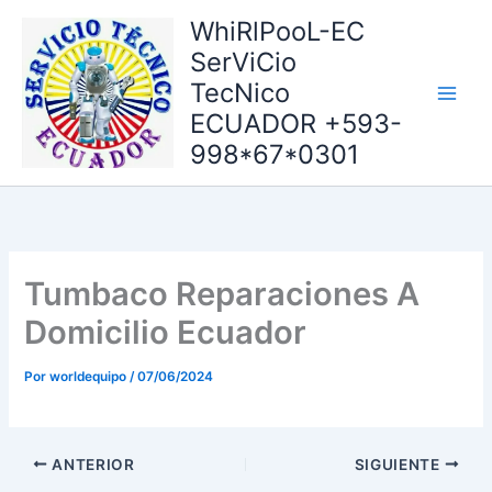
Ir
WhiRlPooL-EC
al
SerViCio
contenido
TecNico
ECUADOR +593-
998*67*0301
Tumbaco Reparaciones A
Domicilio Ecuador
Por
worldequipo
/
07/06/2024
ANTERIOR
SIGUIENTE